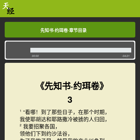
先知书·约珥卷·章节目录
先知书·约珥卷·章节目录
00:00
-04:21
《先知书·约珥卷》
3
“看哪！到了那些日子，在那个时期，
1
我使耶胡达和耶路撒冷被掳的人归回，
我要招聚各国，
2
领他们下到约沙法谷，