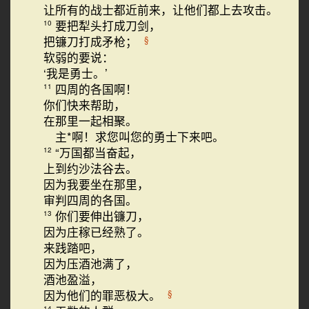
让所有的战士都近前来，让他们都上去攻击。
要把犁头打成刀剑，
10
把镰刀打成矛枪；
§
软弱的要说：
‘我是勇士。’
四周的各国啊！
11
你们快来帮助，
在那里一起相聚。
主*啊！求您叫您的勇士下来吧。
“万国都当奋起，
12
上到约沙法谷去。
因为我要坐在那里，
审判四周的各国。
你们要伸出镰刀，
13
因为庄稼已经熟了。
来践踏吧，
因为压酒池满了，
酒池盈溢，
因为他们的罪恶极大。
§
14