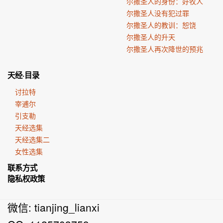
尔撒圣人的身份：好牧人
尔撒圣人没有犯过罪
尔撒圣人的教训：恕饶
尔撒圣人的升天
尔撒圣人再次降世的预兆
天经·目录
讨拉特
宰逋尔
引支勒
天经选集
天经选集二
女性选集
联系方式
隐私权政策
微信: tianjing_lianxi