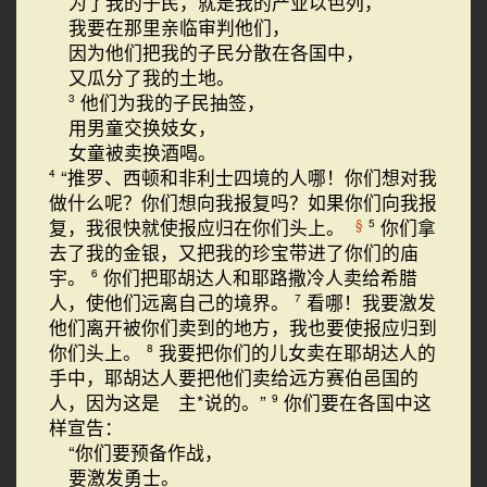
为了我的子民，就是我的产业以色列，
我要在那里亲临审判他们，
因为他们把我的子民分散在各国中，
又瓜分了我的土地。
他们为我的子民抽签，
3
用男童交换妓女，
女童被卖换酒喝。
“推罗、西顿和非利士四境的人哪！你们想对我
4
做什么呢？你们想向我报复吗？如果你们向我报
复，我很快就使报应归在你们头上。
你们拿
§
5
去了我的金银，又把我的珍宝带进了你们的庙
宇。
你们把耶胡达人和耶路撒冷人卖给希腊
6
人，使他们远离自己的境界。
看哪！我要激发
7
他们离开被你们卖到的地方，我也要使报应归到
你们头上。
我要把你们的儿女卖在耶胡达人的
8
手中，耶胡达人要把他们卖给远方赛伯邑国的
人，因为这是 主*说的。”
你们要在各国中这
9
样宣告：
“你们要预备作战，
要激发勇士。