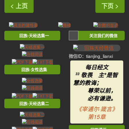
< 上页
下页 >
回族-天经选集一
关注我们的微信
微信ID：tianjing_lianxi
每日经文
回族-女性选集
敬畏 主*是智
33
慧的教诲；
尊荣以前，
必有谦逊。
回族-天经选集二
《宰逋尔·箴言》
第15章