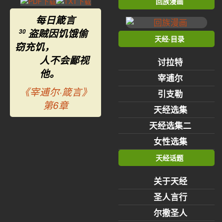
回族漫画
每日箴言
盗贼因饥饿偷
30
天经·目录
窃充饥，
人不会鄙视
讨拉特
他。
宰逋尔
《宰逋尔·箴言》
引支勒
第6章
天经选集
天经选集二
女性选集
天经话题
关于天经
圣人言行
尔撒圣人