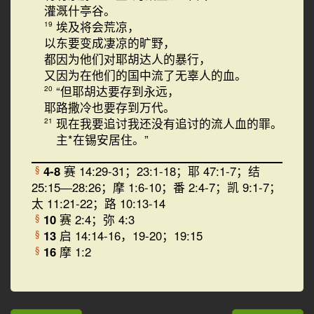
灌溉什亭谷。
埃及将会荒凉，
19
以东要变成凄凉的旷野，
都因为他们对耶胡达人的暴行，
又因为在他们的国中流了无辜人的血。
“但耶胡达要存到永远，
20
耶路撒冷也要存到万代。
现在我要追讨我还没有追讨的流人血的罪。
21
主*在锡安居住。”
4-8
赛 14:29-31；23:1-18；耶 47:1-7；结
§
25:15―28:26；摩 1:6-10；番 2:4-7；凯 9:1-7；
太 11:21-22；路 10:13-14
10
赛 2:4；弥 4:3
§
13
启 14:14-16，19-20；19:15
§
16
摩 1:2
§