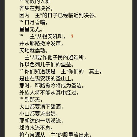
无数的人群
齐集在判决谷，
因为 主*的日子已经临近判决谷。
日月昏暗，
15
星星无光。
主*从锡安吼叫，
§
16
并从耶路撒冷发声，
天地就震动。
主*却要作他子民的避难所，
作以色列儿子们的堡垒。
你们知道我是 主*你们的 真主，
17
是住在锡安我的圣山上。
那时，耶路撒冷将成为圣洁。
外族人将不能从其中经过。
到那天，
18
大山都要滴下甜酒，
小山都要流出奶，
耶胡达的一切溪流，
都将水流不息。
将有泉源从 主*的殿里流出来，