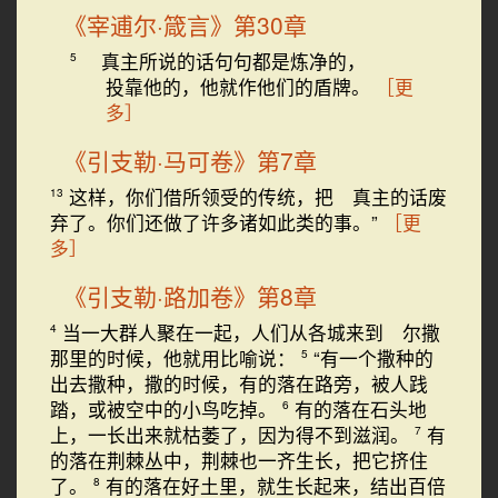
《宰逋尔·箴言》第30章
真主所说的话句句都是炼净的，
5
投靠他的，他就作他们的盾牌。
［更
多］
《引支勒·马可卷》第7章
这样，你们借所领受的传统，把 真主的话废
13
弃了。你们还做了许多诸如此类的事。”
［更
多］
《引支勒·路加卷》第8章
当一大群人聚在一起，人们从各城来到 尔撒
4
那里的时候，他就用比喻说：
“有一个撒种的
5
出去撒种，撒的时候，有的落在路旁，被人践
踏，或被空中的小鸟吃掉。
有的落在石头地
6
上，一长出来就枯萎了，因为得不到滋润。
有
7
的落在荆棘丛中，荆棘也一齐生长，把它挤住
了。
有的落在好土里，就生长起来，结出百倍
8