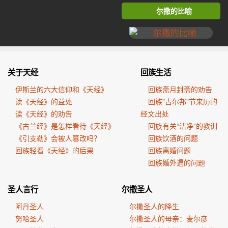
尔撒的比喻
关于天经
回族生活
伊斯兰的六大信仰和《天经》
回族斋月封斋的劝告
读《天经》的益处
回族"古尔邦"节来历的
读《天经》的劝告
经文出处
《古兰经》是怎样看待《天经》
回族有关“洁净”的教训
《引支勒》会被人篡改吗？
回族饮酒的问题
回族轻看《天经》的后果
回族离婚问题
回族婚外遇的问题
圣人言行
尔撒圣人
阿丹圣人
尔撒圣人的降生
努哈圣人
尔撒圣人的母亲：麦尔彦