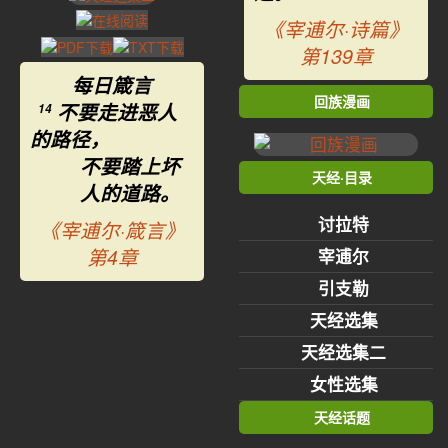
《宰逋尔·诗篇》
第139章
每日箴言
回族漫画
不要走进恶人
14
的路径，
不要踏上坏
天经·目录
人的道路。
讨拉特
《宰逋尔·箴言》
第4章
宰逋尔
引支勒
天经选集
天经选集二
女性选集
天经话题