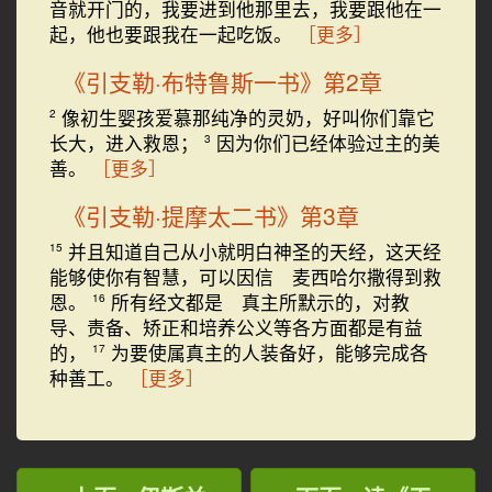
音就开门的，我要进到他那里去，我要跟他在一
起，他也要跟我在一起吃饭。
［更多］
《引支勒·布特鲁斯一书》第2章
像初生婴孩爱慕那纯净的灵奶，好叫你们靠它
2
长大，进入救恩；
因为你们已经体验过主的美
3
善。
［更多］
《引支勒·提摩太二书》第3章
并且知道自己从小就明白神圣的天经，这天经
15
能够使你有智慧，可以因信 麦西哈尔撒得到救
恩。
所有经文都是 真主所默示的，对教
16
导、责备、矫正和培养公义等各方面都是有益
的，
为要使属真主的人装备好，能够完成各
17
种善工。
［更多］