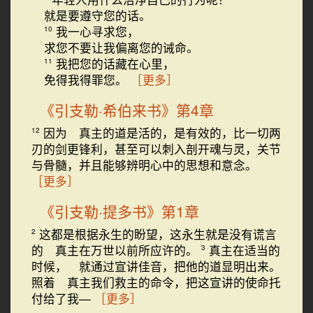
就是要遵守您的话。
我一心寻求您，
10
求您不要让我偏离您的诫命。
我把您的话藏在心里，
11
免得我得罪您。
［更多］
《引支勒·希伯来书》第4章
因为 真主的道是活的，是有效的，比一切两
12
刃的剑更锋利，甚至可以刺入剖开魂与灵，关节
与骨髓，并且能够辨明心中的思想和意念。
［更多］
《引支勒·提多书》第1章
这都是根据永生的盼望，这永生就是没有谎言
2
的 真主在万世以前所应许的。
真主在适当的
3
时候， 就通过宣讲佳音，把他的道显明出来。
照着 真主我们救主的命令，把这宣讲的使命托
付给了我—
［更多］