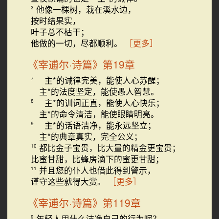
他像一棵树，栽在溪水边，
3
按时结果实，
叶子总不枯干；
他做的一切，尽都顺利。
［更多］
《宰逋尔·诗篇》第19章
主*的诫律完美，能使人心苏醒；
7
主*的法度坚定，能使愚人智慧。
主*的训词正直，能使人心快乐；
8
主*的命令清洁，能使眼睛明亮。
主*的话语洁净，能永远坚立；
9
主*的典章真实，完全公义；
都比金子宝贵，比大量的精金更宝贵；
10
比蜜甘甜，比蜂房滴下的蜜更甘甜；
并且您的仆人也借此得到警示，
11
谨守这些就得大赏。
［更多］
《宰逋尔·诗篇》第119章
年轻人用什么洁净自己的行为呢？
9