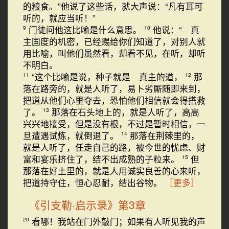
的粮食。”他说了这些话，就大声说：“凡有耳可
听的，就应当听！”
门徒问他这比喻是什么意思。
他说：“ 真
9
10
主国度的机密，已经赐给你们知道了，对别人就
用比喻，叫他们虽然看，却看不见，在听，却听
不明白。
“这个比喻是说，种子就是 真主的道，
那
11
12
落在路旁的，就是人听了，易卜劣厮随即来到，
把道从他们心里夺去，恐怕他们相信就会得搭救
了。
那落在石头地上的，就是人听了，高高
13
兴兴地接受，但是没有根，不过是暂时相信，一
旦遭遇试炼，就倒退了。
那落在荆棘里的，
14
就是人听了，任走自己的路，被今世的忧虑、财
富和宴乐挤住了，结不出成熟的子粒来。
但
15
那落在好土里的，就是人用诚实良善的心来听，
把道持守住，恒心忍耐，结出谷物。
［更多］
《引支勒·启示录》第3章
看哪！我站在门外敲门；如果有人听见我的声
20