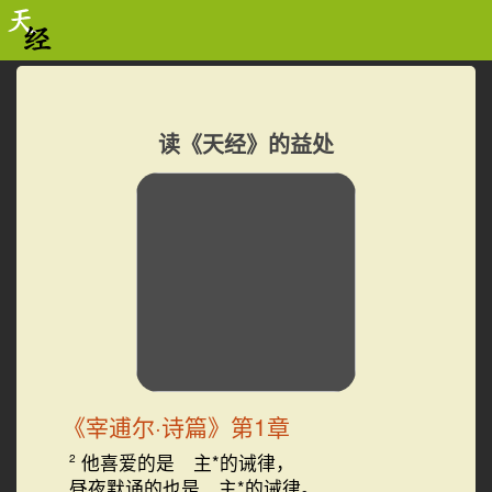
读《天经》的益处
《宰逋尔·诗篇》第1章
他喜爱的是 主*的诫律，
2
昼夜默诵的也是 主*的诫律。