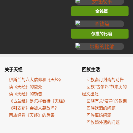
金钱篇
尔撒的比喻
关于天经
回族生活
伊斯兰的六大信仰和《天经》
回族斋月封斋的劝告
读《天经》的益处
回族"古尔邦"节来历的
读《天经》的劝告
经文出处
《古兰经》是怎样看待《天经》
回族有关“洁净”的教训
《引支勒》会被人篡改吗？
回族饮酒的问题
回族轻看《天经》的后果
回族离婚问题
回族婚外遇的问题