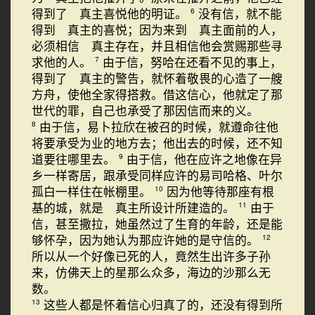
得到了 真主喜悦他的明证。
没有信，就不能
6
得到 真主的喜悦；因为来到 真主面前的人，
必须相信 真主存在，并且相信他会赏赐那些寻
求他的人。
由于信，努哈在还看不见的事上，
7
得到了 真主的警告，就怀着敬畏的心造了一艘
方舟，使他全家得搭救。借这信心，他就定了那
世代的罪，自己也承受了那因信而来的义。
由于信，易卜拉欣在被召的时候，就遵命往他
8
将要承受为业的地方去；他出去的时候，还不知
道要往哪里去。
由于信，他在应许之地像在异
9
乡一样寄居，跟承受同样应许的易司哈格、叶尔
孤白一样住在帐棚里。
因为他等待那座有根
10
基的城，就是 真主所设计所建造的。
由于
11
信，甚至撒拉，她虽然过了生育的年龄，还是能
够怀孕，因为她认为那应许她的是守信的。
12
所以从一个好像已死的人，竟然生出许多子孙
来，仿佛天上的星那么众多，海边的沙那么无
数。
这些人都是怀着信心归真了的，还没有得到所
13