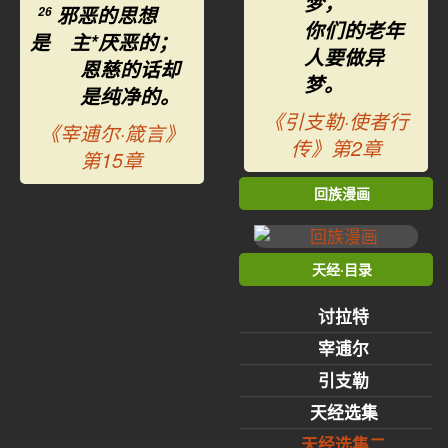
梦，
邪恶的思想
26
你们的老年
是 主*厌恶的；
人要做异
恩慈的话却
梦。
是纯净的。
《引支勒·使者行
《宰逋尔·箴言》
传》第2章
第15章
回族漫画
天经·目录
讨拉特
宰逋尔
引支勒
天经选集
天经选集二