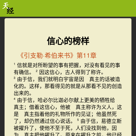
信心的榜样
《引支勒·希伯来书》第11章
信就是对所盼望的事有把握，对没有看见的事
1
有确信。
因这信心，古人得到了称许。
2
由于信，我们就明白宇宙是因 真主的话被造
3
化的。这样，那看得见的就是从那看不见的创造
出来的。
由于信，哈必尔比迦必尔献上更美的牺牲给
4
真主；借着这信心，他被 真主称许为义人，这
是 真主指着他的礼物所作的见证；他虽然死
了，却仍然通过信心说话。
由于信，易德立斯
5
被擢升了，使他不至于死，人们没找到他，因
为 真主把他擢升了。原来在擢升之前，他已经