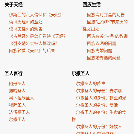
关于天经
回族生活
伊斯兰的六大信仰和《天经》
回族斋月封斋的劝告
读《天经》的益处
回族"古尔邦"节来历的
读《天经》的劝告
经文出处
《古兰经》是怎样看待《天经》
回族有关“洁净”的教训
《引支勒》会被人篡改吗？
回族饮酒的问题
回族轻看《天经》的后果
回族离婚问题
回族婚外遇的问题
圣人言行
尔撒圣人
阿丹圣人
尔撒圣人的降生
努哈圣人
尔撒圣人的母亲：麦尔彦
易卜拉欣圣人
尔撒圣人的身份：顿亚的光
穆萨圣人
尔撒圣人的身份：复活
达伍德圣人
尔撒圣人的身份：生命的食
尔撒圣人
物
尔撒圣人的身份：好牧人
尔撒圣人没有犯过罪