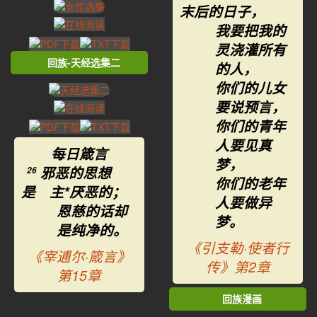
末后的日子，
我要把我的
灵浇灌所有
回族-天经选集二
的人，
你们的儿女
要说预言，
你们的青年
人要见真
每日箴言
梦，
邪恶的思想
26
你们的老年
是 主*厌恶的；
人要做异
恩慈的话却
梦。
是纯净的。
《引支勒·使者行
《宰逋尔·箴言》
传》第2章
第15章
回族漫画