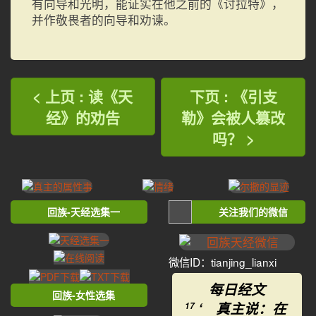
有向导和光明，能证实在他之前的《讨拉特》，
并作敬畏者的向导和劝谏。
< 上页 : 读《天
下页 : 《引支
经》的劝告
勒》会被人篡改
吗？ >
回族-天经选集一
关注我们的微信
微信ID：tianjing_lianxi
每日经文
回族-女性选集
‘ 真主说：在
17