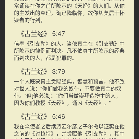
常诵读在你之前所降示的《天经》的人们。从你
的主发出的真理，确已降临你，故你切莫居于怀
疑者的行列，
《古兰经》 5:47
信奉《引支勒》的人，当依真主在《引支勒》中
所降示的律例而判决。凡不依真主所降示的经典
而判决的人，都是犯罪的。
《古兰经》 3:79
一个人既蒙真主赏赐经典，智慧和预言，他不致
对世人说：“你们做我的奴仆，不要做真主的奴
仆。”但[他必说]：“你们当做崇拜造物主的人，
因为你们教授《天经》，诵习《天经》。”
《古兰经》 5:46
我在众使者之后续派麦尔彦之子尔撒以证实在他
之前的《讨拉特》，并赏赐他《引支勒》，其中