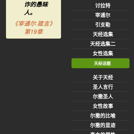
诈的愚昧
讨拉特
人。
宰逋尔
《宰逋尔·箴言》
引支勒
第19章
天经选集
天经选集二
女性选集
天经话题
关于天经
圣人言行
尔撒圣人
女性故事
尔撒的比喻
尔撒的显迹