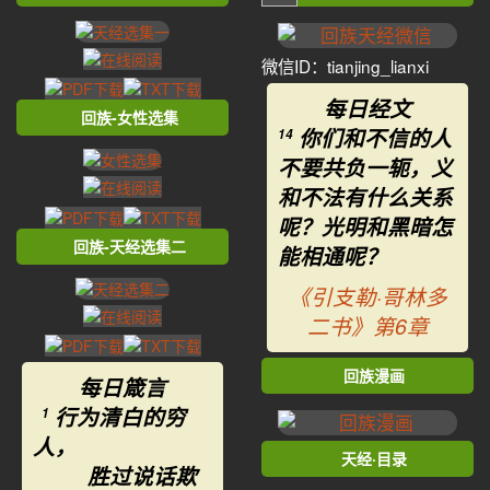
微信ID：tianjing_lianxi
每日经文
回族-女性选集
你们和不信的人
14
不要共负一轭，义
和不法有什么关系
呢？光明和黑暗怎
回族-天经选集二
能相通呢？
《引支勒·哥林多
二书》第6章
回族漫画
每日箴言
行为清白的穷
1
人，
天经·目录
胜过说话欺