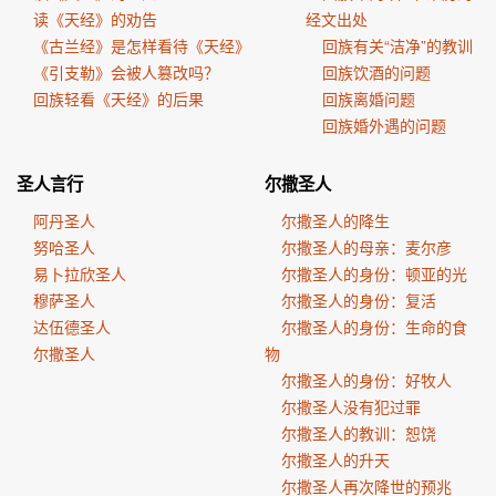
读《天经》的劝告
经文出处
《古兰经》是怎样看待《天经》
回族有关“洁净”的教训
《引支勒》会被人篡改吗？
回族饮酒的问题
回族轻看《天经》的后果
回族离婚问题
回族婚外遇的问题
圣人言行
尔撒圣人
阿丹圣人
尔撒圣人的降生
努哈圣人
尔撒圣人的母亲：麦尔彦
易卜拉欣圣人
尔撒圣人的身份：顿亚的光
穆萨圣人
尔撒圣人的身份：复活
达伍德圣人
尔撒圣人的身份：生命的食
尔撒圣人
物
尔撒圣人的身份：好牧人
尔撒圣人没有犯过罪
尔撒圣人的教训：恕饶
尔撒圣人的升天
尔撒圣人再次降世的预兆