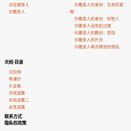
达伍德圣人
尔撒圣人的身份：生命的食
尔撒圣人
物
尔撒圣人的身份：好牧人
尔撒圣人没有犯过罪
尔撒圣人的教训：恕饶
尔撒圣人的升天
尔撒圣人再次降世的预兆
天经·目录
讨拉特
宰逋尔
引支勒
天经选集
天经选集二
女性选集
联系方式
隐私权政策