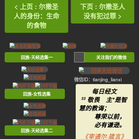
< 上页 : 尔撒圣
下页 : 尔撒圣人
人的身份：生命
没有犯过罪 >
的食物
回族-天经选集一
关注我们的微信
微信ID：tianjing_lianxi
每日经文
回族-女性选集
敬畏 主*是智
33
慧的教诲；
尊荣以前，
必有谦逊。
回族-天经选集二
《宰逋尔·箴言》