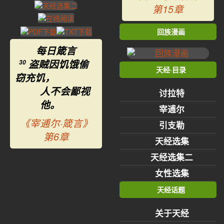
第15章
回族漫画
每日箴言
盗贼因饥饿偷
30
天经·目录
窃充饥，
人不会鄙视
讨拉特
他。
宰逋尔
《宰逋尔·箴言》
引支勒
第6章
天经选集
天经选集二
女性选集
天经话题
关于天经