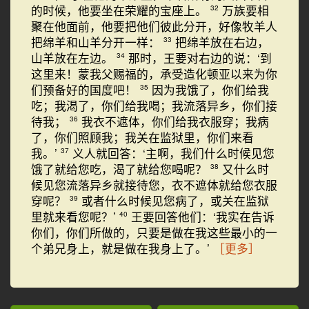
的时候，他要坐在荣耀的宝座上。
万族要相
32
聚在他面前，他要把他们彼此分开，好像牧羊人
把绵羊和山羊分开一样：
把绵羊放在右边，
33
山羊放在左边。
那时，王要对右边的说：‘到
34
这里来！蒙我父赐福的，承受造化顿亚以来为你
们预备好的国度吧！
因为我饿了，你们给我
35
吃；我渴了，你们给我喝；我流落异乡，你们接
待我；
我衣不遮体，你们给我衣服穿；我病
36
了，你们照顾我；我关在监狱里，你们来看
我。’
义人就回答：‘主啊，我们什么时候见您
37
饿了就给您吃，渴了就给您喝呢？
又什么时
38
候见您流落异乡就接待您，衣不遮体就给您衣服
穿呢？
或者什么时候见您病了，或关在监狱
39
里就来看您呢？’
王要回答他们：‘我实在告诉
40
你们，你们所做的，只要是做在我这些最小的一
个弟兄身上，就是做在我身上了。’
［更多］