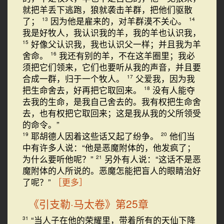
就把羊丢下逃跑，狼就袭击羊群，把他们驱散
了；
因为他是雇来的，对羊群漠不关心。
13
14
我是好牧人，我认识我的羊，我的羊也认识我，
好像父认识我，我也认识父一样；并且我为羊
15
舍命。
我还有别的羊，不在这羊圈里；我必
16
须把它们领来，它们也要听从我的声音，并且要
合成一群，归于一个牧人。
父爱我，因为我
17
把生命舍去，好再把它取回来。
没有人能夺
18
去我的生命，是我自己舍去的。我有权把生命舍
去，也有权把它取回来；这是我从我的父所领受
的命令。”
耶胡德人因着这些话又起了纷争。
他们当
19
20
中有许多人说：“他是恶魔附体的，他发疯了；
为什么要听他呢？”
另外有人说：“这话不是恶
21
魔附体的人所说的。恶魔怎能把盲人的眼睛治好
了呢？”
［更多］
《引支勒·马太卷》第25章
“当人子在他的荣耀里，带着所有的天仙下降
31